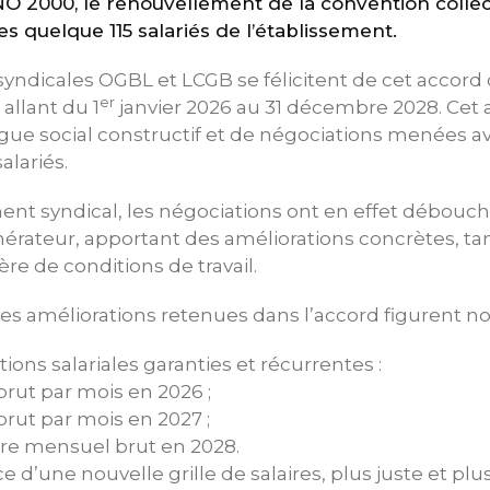
O 2000, le renouvellement de la convention collect
es quelque 115 salariés de l’établissement.
syndicales OGBL et LCGB se félicitent de cet accor
er
 allant du 1
janvier 2026 au 31 décembre 2028. Cet a
ogue social constructif et de négociations menées 
alariés.
ent syndical, les négociations ont en effet débouc
ateur, apportant des améliorations concrètes, tant
ère de conditions de travail.
les améliorations retenues dans l’accord figurent 
ns salariales garanties et récurrentes :
brut par mois en 2026 ;
brut par mois en 2027 ;
ire mensuel brut en 2028.
e d’une nouvelle grille de salaires, plus juste et plu