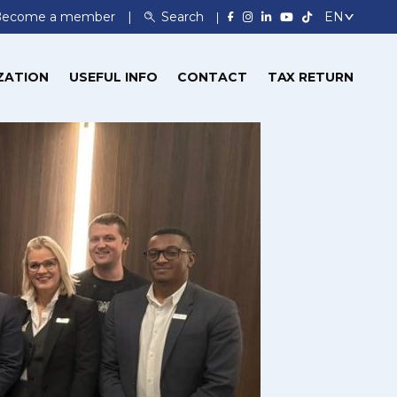
Become a member
Search
ZATION
USEFUL INFO
CONTACT
TAX RETURN