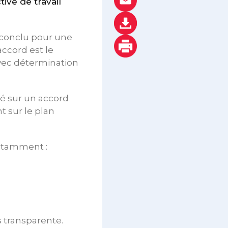
ive de travail
d conclu pour une
ccord est le
avec détermination
hé sur un accord
 sur le plan
notamment :
s transparente.