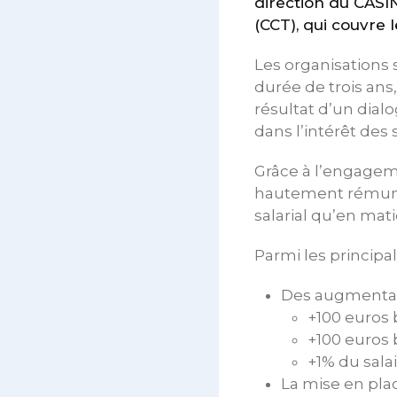
direction du CASIN
(CCT), qui couvre l
Les organisations 
durée de trois ans,
résultat d’un dial
dans l’intérêt des s
Grâce à l’engagem
hautement rémunér
salarial qu’en mati
Parmi les principa
Des augmentatio
+100 euros 
+100 euros 
+1% du sala
La mise en plac