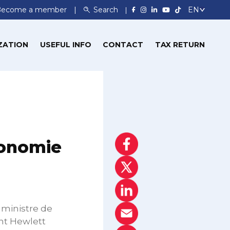
Become a member
Search
ZATION
USEFUL INFO
CONTACT
TAX RETURN
conomie
 ministre de
ent Hewlett