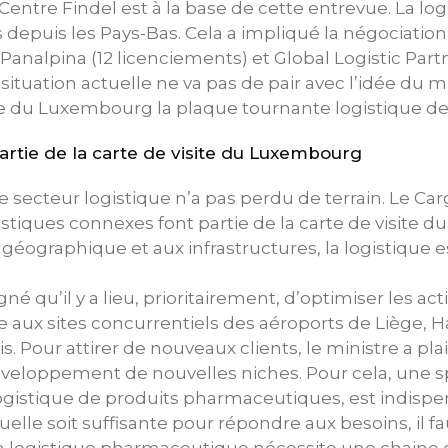
entre Findel est à la base de cette entrevue. La log
 depuis les Pays-Bas. Cela a impliqué la négociatio
Panalpina (12 licenciements) et Global Logistic Partn
situation actuelle ne va pas de pair avec l’idée du m
re du Luxembourg la plaque tournante logistique de
 partie de la carte de visite du Luxembourg
le secteur logistique n’a pas perdu de terrain. Le Ca
gistiques connexes font partie de la carte de visite 
n géographique et aux infrastructures, la logistique 
gné qu’il y a lieu, prioritairement, d’optimiser les act
ce aux sites concurrentiels des aéroports de Liège, 
. Pour attirer de nouveaux clients, le ministre a pla
veloppement de nouvelles niches. Pour cela, une sp
ogistique de produits pharmaceutiques, est indispe
tuelle soit suffisante pour répondre aux besoins, il fau