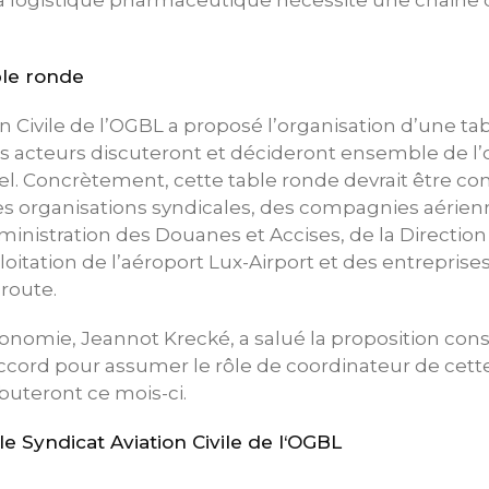
la logistique pharmaceutique nécessite une chaine d
le ronde
on Civile de l’OGBL a proposé l’organisation d’une t
es acteurs discuteront et décideront ensemble de l’
el. Concrètement, cette table ronde devrait être 
 organisations syndicales, des compagnies aérienn
ministration des Douanes et Accises, de la Direction d
loitation de l’aéroport Lux-Airport et des entreprise
route.
conomie, Jeannot Krecké, a salué la proposition con
ccord pour assumer le rôle de coordinateur de cett
buteront ce mois-ci.
 Syndicat Aviation Civile de l‘OGBL