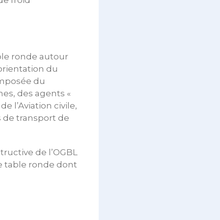
e froid
able ronde autour
orientation du
composée du
es, des agents «
e l’Aviation civile,
s de transport de
structive de l’OGBL
e table ronde dont