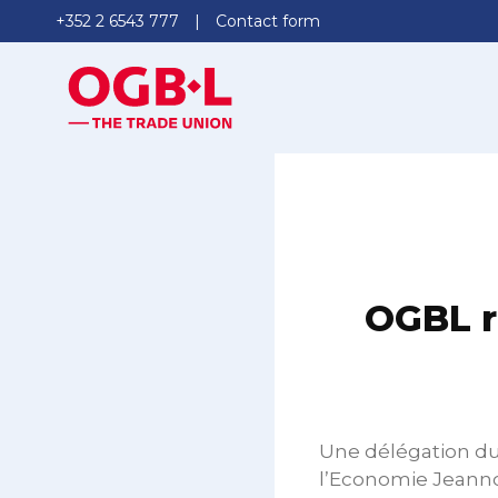
+352 2 6543 777
Contact form
OGBL r
Une délégation du 
l’Economie Jeannot