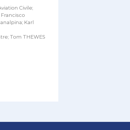
iation Civile;
 Francisco
nalpina; Karl
istre; Tom THEWES