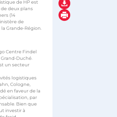
istique de HP est
n de deux plans
ers (14
inistère de
 la Grande-Région.
rgo Centre Findel
du Grand-Duché.
est un secteur
ivités logistiques
Hahn, Cologne,
idé en faveur de la
écialisation, par
nsable. Bien que
t investir à