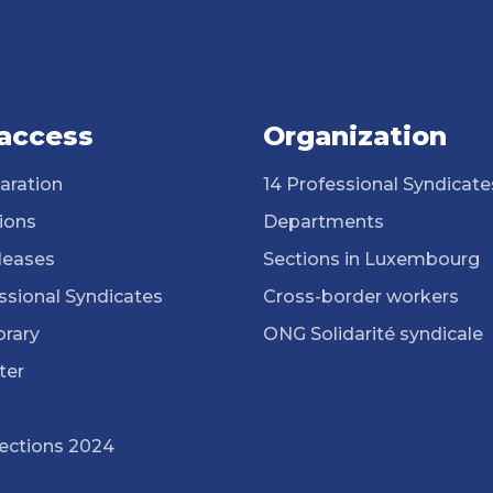
 access
Organization
aration
14 Professional Syndicate
ions
Departments
leases
Sections in Luxembourg
ssional Syndicates
Cross-border workers
brary
ONG Solidarité syndicale
ter
lections 2024