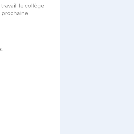
ravail, le collège
la prochaine
s.