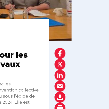
our les
rvaux
c les
vention collective
u sous l’égide de
 2024. Elle est