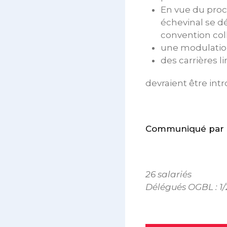
En vue du proch
échevinal se dé
convention coll
une modulation 
des carrières l
devraient être int
Communiqué par le
26 salariés
Délégués OGBL : 1/