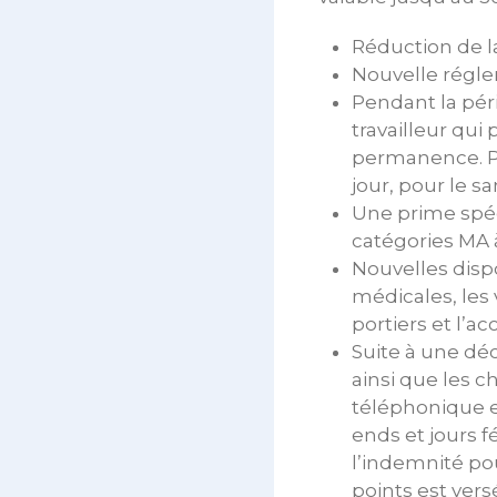
Réduction de la
Nouvelle régle
Pendant la pé
travailleur qui
permanence. Po
jour, pour le s
Une prime spéc
catégories MA 
Nouvelles dispo
médicales, les 
portiers et l’ac
Suite à une dé
ainsi que les c
téléphonique e
ends et jours f
l’indemnité pou
points est vers