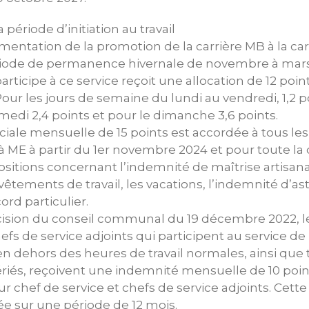
 période d’initiation au travail
mentation de la promotion de la carrière MB à la ca
riode de permanence hivernale de novembre à mar
 participe à ce service reçoit une allocation de 12 po
ur les jours de semaine du lundi au vendredi, 1,2 p
amedi 2,4 points et pour le dimanche 3,6 points.
iale mensuelle de 15 points est accordée à tous les 
à ME à partir du 1er novembre 2024 et pour toute la 
sitions concernant l’indemnité de maîtrise artisanale
vêtements de travail, les vacations, l’indemnité d’as
cord particulier.
cision du conseil communal du 19 décembre 2022, le
hefs de service adjoints qui participent au service
n dehors des heures de travail normales, ainsi que 
ériés, reçoivent une indemnité mensuelle de 10 poin
r chef de service et chefs de service adjoints. Cett
ée sur une période de 12 mois.