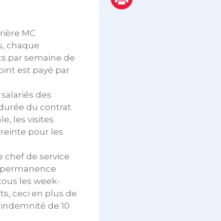
rrière MC
s, chaque
ints par semaine de
oint est payé par
salariés des
durée du contrat.
, les visites
treinte pour les
 chef de service
 de permanence
tous les week-
ts, ceci en plus de
e indemnité de 10