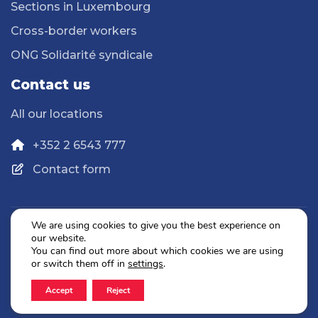
Sections in Luxembourg
Cross-border workers
ONG Solidarité syndicale
Contact us
All our locations
+352 2 6543 777
Contact form
We are using cookies to give you the best experience on
our website.
Privacy Policy
You can find out more about which cookies we are using
Legal Notice
or switch them off in
settings
.
Accept
Reject
2026 © OGBL. All rights reserved.