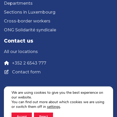
Departments
Sections in Luxembourg
Cross-border workers
ONG Solidarité syndicale
Contact us
All our locations
+352 2 6543 777
Contact form
We are using cookies to give you the best experience on
our website.
Privacy Policy
You can find out more about which cookies we are using
Legal Notice
or switch them off in
settings
.
Accept
Reject