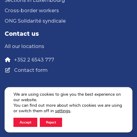
Sections in Luxembourg
Cross-border workers
ONG Solidarité syndicale
Contact us
All our locations
+352 2 6543 777
Contact form
We are using cookies to give you the best experience on
our website.
Privacy Policy
You can find out more about which cookies we are using
Legal Notice
or switch them off in
settings
.
Accept
Reject
2026 © OGBL. All rights reserved.