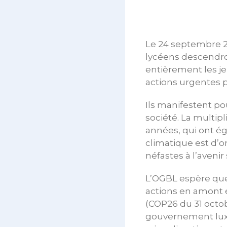
Le 24 septembre 
lycéens descendron
entièrement les je
actions urgentes p
Ils manifestent pou
société. La multi
années, qui ont 
climatique est d’o
néfastes à l’aveni
L’OGBL espère que
actions en amont e
(COP26 du 31 octo
gouvernement luxe