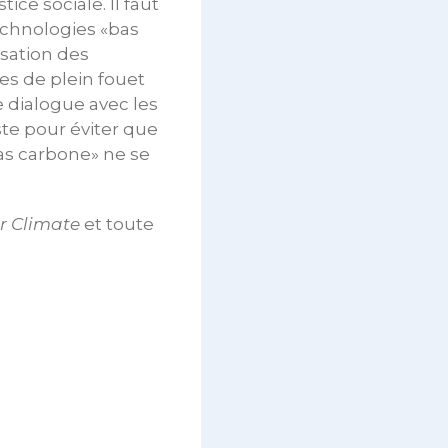
ice sociale. Il faut
echnologies «bas
isation des
es de plein fouet
 dialogue avec les
ste pour éviter que
as carbone» ne se
or Climate
et toute