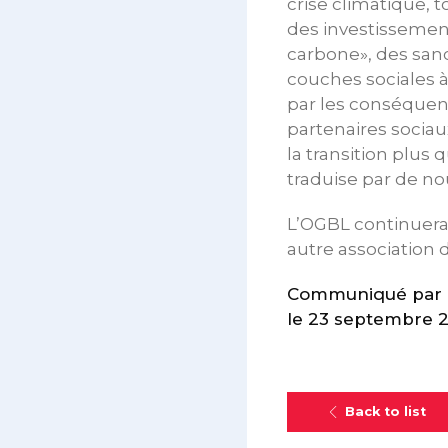
crise climatique, t
des investissement
carbone», des sanc
couches sociales à
par les conséquenc
partenaires sociau
la transition plus
traduise par de nou
L’OGBL continuera
autre association d
Communiqué par 
le 23 septembre 
Back to list