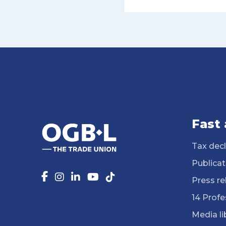
Fast
Tax decl
Publicat
Press re
14 Profe
Media li