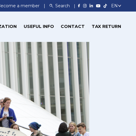
Become a member
Search
ZATION
USEFUL INFO
CONTACT
TAX RETURN