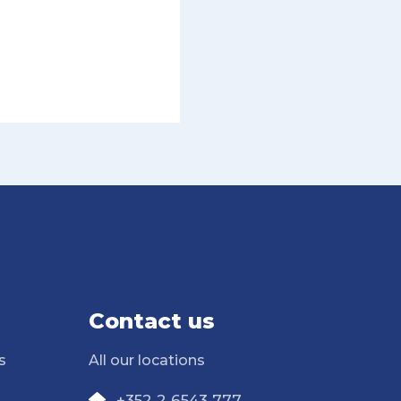
Contact us
s
All our locations
+352 2 6543 777