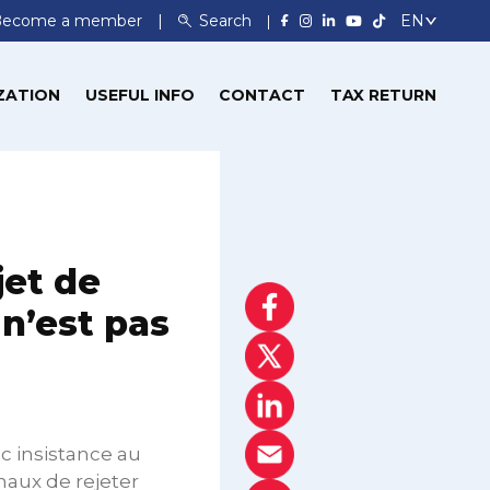
Become a member
Search
ZATION
USEFUL INFO
CONTACT
TAX RETURN
jet de
n’est pas
 insistance au
aux de rejeter