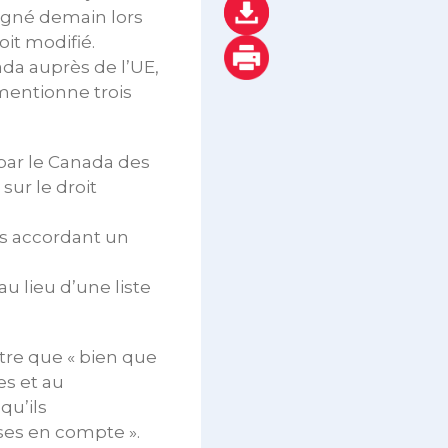
igné demain lors
it modifié.
da auprès de l’UE,
mentionne trois
 par le Canada des
sur le droit
ts accordant un
au lieu d’une liste
ttre que « bien que
es et au
qu’ils
ises en compte ».