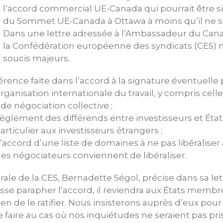
l’accord commercial UE-Canada qui pourrait être s
du Sommet UE-Canada à Ottawa à moins qu’il ne so
Dans une lettre adressée à l’Ambassadeur du Cana
la Confédération européenne des syndicats (CES) 
soucis majeurs.
férence faite dans l’accord à la signature éventuelle
ganisation internationale du travail, y compris celle 
t de négociation collective ;
 règlement des différends entre investisseurs et Éta
rticulier aux investisseurs étrangers ;
l’accord d’une liste de domaines à ne pas libéraliser 
s négociateurs conviennent de libéraliser.
rale de la CES, Bernadette Ségol, précise dans sa le
se parapher l’accord, il reviendra aux États membr
 de le ratifier. Nous insisterons auprès d’eux pour 
e faire au cas où nos inquiétudes ne seraient pas pr