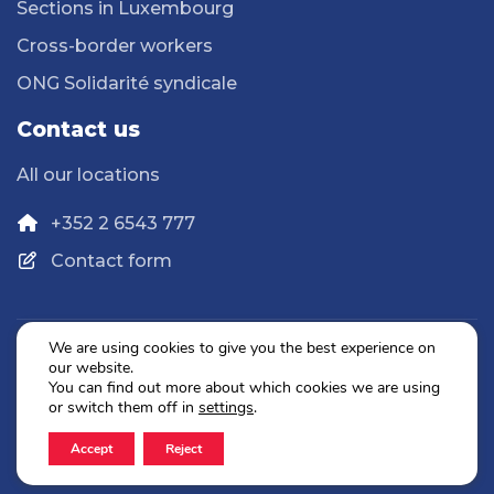
Sections in Luxembourg
Cross-border workers
ONG Solidarité syndicale
Contact us
All our locations
+352 2 6543 777
Contact form
We are using cookies to give you the best experience on
our website.
Privacy Policy
You can find out more about which cookies we are using
Legal Notice
or switch them off in
settings
.
Accept
Reject
2026 © OGBL. All rights reserved.