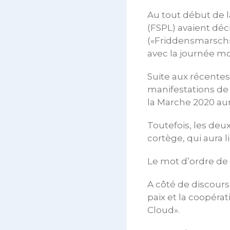
Au tout début de la
(FSPL) avaient déc
(«Friddensmarsch»)
avec la journée mo
Suite aux récent
manifestations de
la Marche 2020 aur
Toutefois, les deu
cortège, qui aura l
Le mot d’ordre de l
A côté de discours 
paix et la coopéra
Cloud».