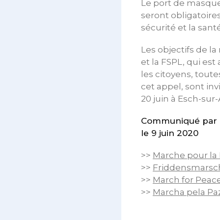
Le port de masques
seront obligatoire
sécurité et la san
Les objectifs de l
et la FSPL, qui es
les citoyens, toute
cet appel, sont invi
20 juin à Esch-sur-
Communiqué par l
le 9 juin 2020
>>
Marche pour la 
>>
Friddensmarsc
>>
March for Peac
>>
Marcha pela Pa