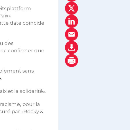
éitsplattform
Paix»
ette date coïncide
u des
onc confirmer que
emblement sans
e
.
x et la solidarité».
 racisme, pour la
suré par «Becky &