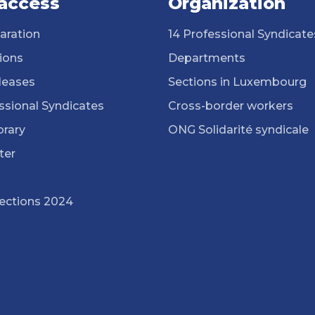
 access
Organization
aration
14 Professional Syndicate
ions
Departments
leases
Sections in Luxembourg
ssional Syndicates
Cross-border workers
brary
ONG Solidarité syndicale
ter
lections 2024