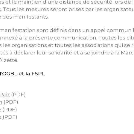
 et le maintien d’une distance de sécurité lors de 
s. Tous les mesures seront prises par les organisateu
té des manifestants.
a manifestation sont définis dans un appel commun 
t annexé à la présente communication. Toutes les ci
s les organisations et toutes les associations qui se
tés à déclarer leur solidarité et à se joindre à la Mar
Alzette.
’OGBL et la FSPL
Paix
(PDF)
h
(PDF)
e
(PDF)
z
(PDF)