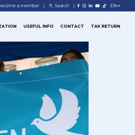
Become a member
Search
ZATION
USEFUL INFO
CONTACT
TAX RETURN