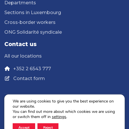
Departments
Sections in Luxembourg
Cross-border workers
ONG Solidarité syndicale
Contact us
All our locations
+352 2 6543 777
Contact form
We are using cookies to give you the best experience on
our website.
Privacy Policy
You can find out more about which cookies we are using
Legal Notice
or switch them off in
settings
.
Accept
Reject