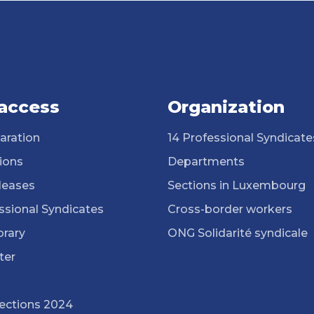
 access
Organization
aration
14 Professional Syndicate
ions
Departments
leases
Sections in Luxembourg
ssional Syndicates
Cross-border workers
brary
ONG Solidarité syndicale
ter
lections 2024