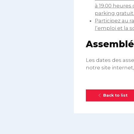
à 19.00 heures 
parking gratuit
Participez au 
l’emploi et la s
Assemblée
Les dates des ass
notre site interne
Back to list