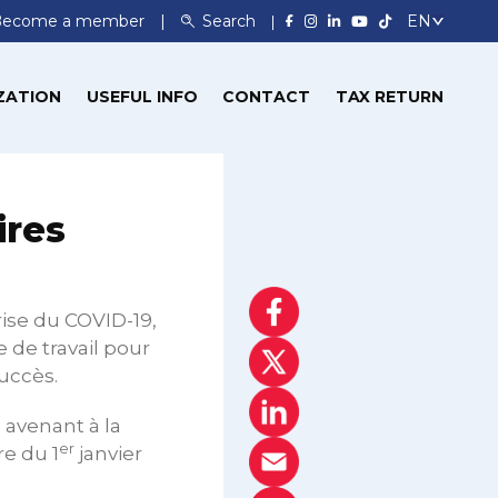
Become a member
Search
ZATION
USEFUL INFO
CONTACT
TAX RETURN
ires
ise du COVID-19,
 de travail pour
uccès.
 avenant à la
er
re du 1
janvier