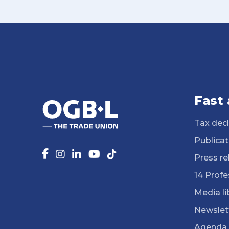
Fast
Tax decl
Publicat
Press re
14 Profe
Media li
Newslet
Agenda