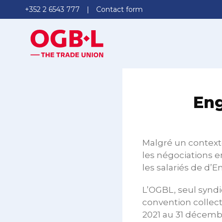
+352 2 6543 777
Contact form
Eng
Malgré un contexte
les négociations e
les salariés de d’
L’OGBL, seul syndic
convention collecti
2021 au 31 décemb