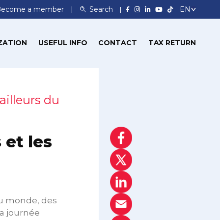
Become a member
Search
ZATION
USEFUL INFO
CONTACT
TAX RETURN
ailleurs du
 et les
 du monde, des
la journée