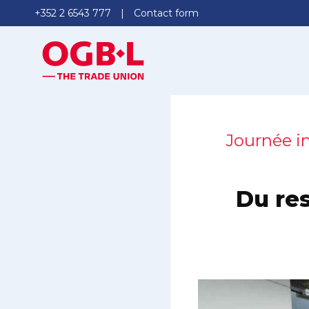
+352 2 6543 777
Contact form
Journée in
Du res