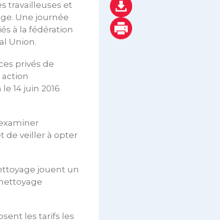
es travailleuses et
age. Une journée
iés à la fédération
al Union.
ices privés de
 action
 le 14 juin 2016
d’examiner
 de veiller à opter
 nettoyage jouent un
e nettoyage
ent les tarifs les