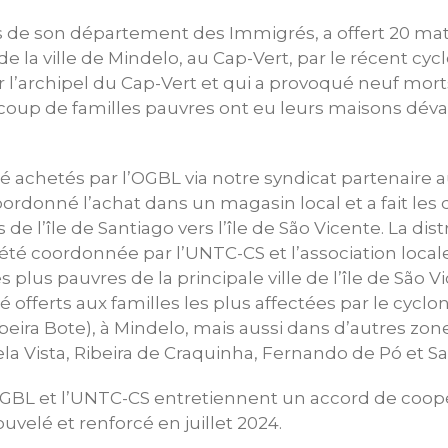
is de son département des Immigrés, a offert 20 mat
e la ville de Mindelo, au Cap-Vert, par le récent cycl
ur l’archipel du Cap-Vert et qui a provoqué neuf mort
coup de familles pauvres ont eu leurs maisons déva
é achetés par l’OGBL via notre syndicat partenaire a
oordonné l’achat dans un magasin local et a fait le
 de l’île de Santiago vers l’île de São Vicente. La dis
été coordonnée par l’UNTC-CS et l’association local
s plus pauvres de la principale ville de l’île de São V
 offerts aux familles les plus affectées par le cyclo
ibeira Bote), à Mindelo, mais aussi dans d’autres zon
a Vista, Ribeira de Craquinha, Fernando de Pó et S
GBL et l’UNTC-CS entretiennent un accord de coop
ouvelé et renforcé en juillet 2024.