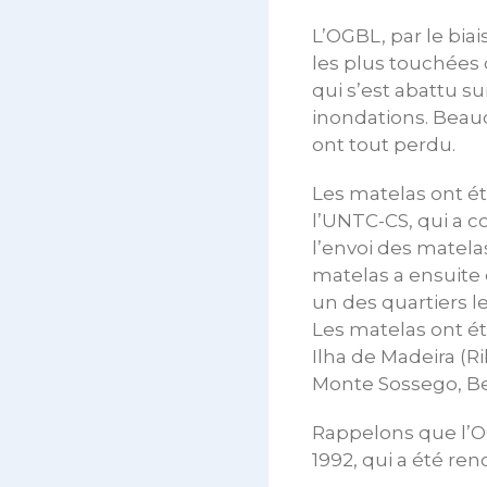
L’OGBL, par le bia
les plus touchées d
qui s’est abattu s
inondations. Beau
ont tout perdu.
Les matelas ont ét
l’UNTC-CS, qui a c
l’envoi des matelas
matelas a ensuite 
un des quartiers le
Les matelas ont été
Ilha de Madeira (R
Monte Sossego, Bel
Rappelons que l’O
1992, qui a été ren