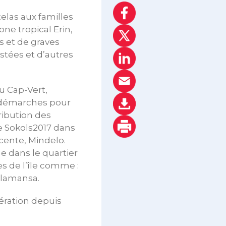
elas aux familles
one tropical Erin,
s et de graves
stées et d’autres
u Cap-Vert,
s démarches pour
tribution des
e Sokols2017 dans
icente, Mindelo.
ne dans le quartier
es de l’île comme :
alamansa.
ération depuis