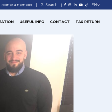
Become a member
Search
ZATION
USEFUL INFO
CONTACT
TAX RETURN