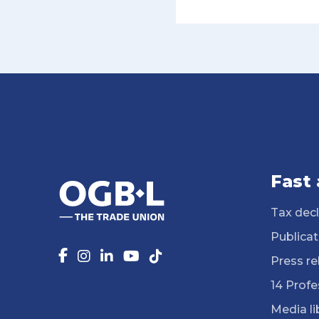
Fast
Tax decl
Publicat
Press re
14 Profe
Media li