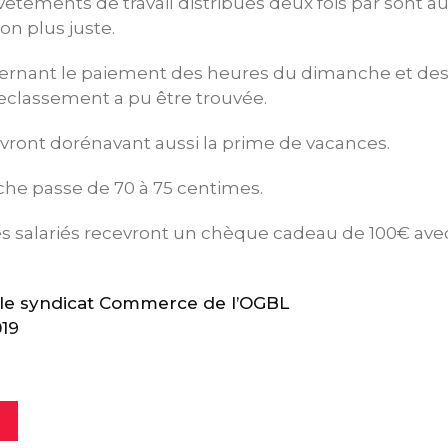
vêtements de travail distribués deux fois par sont 
n plus juste.
ernant le paiement des heures du dimanche et des 
eclassement a pu être trouvée.
vront dorénavant aussi la prime de vacances.
che passe de 70 à 75 centimes.
 les salariés recevront un chèque cadeau de 100€ avec
e syndicat Commerce de l’OGBL
019