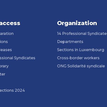
 access
Organization
aration
14 Professional Syndicate
ions
Departments
leases
Sections in Luxembourg
ssional Syndicates
Cross-border workers
brary
ONG Solidarité syndicale
ter
lections 2024