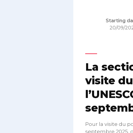
Starting da
20/09/20
La secti
visite d
l’UNESCO
septemb
Pour la visite du 
septembre 2025, or