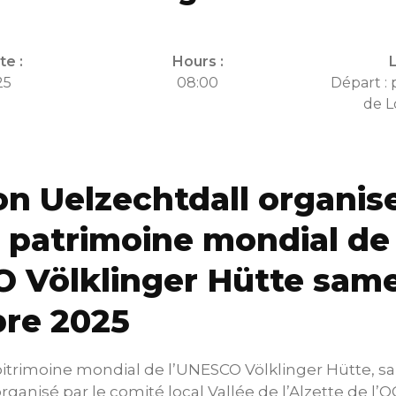
te :
Hours :
25
08:00
Départ : 
de L
on Uelzechtdall organis
u patrimoine mondial de
 Völklinger Hütte same
re 2025
poitrimoine mondial de l’UNESCO Völklinger Hütte, s
ganisé par le comité local Vallée de l’Alzette de l’