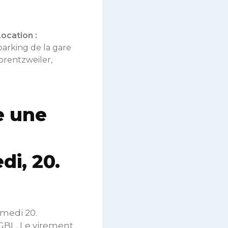
Location :
parking de la gare
orentzweiler,
e une
di, 20.
amedi 20.
OGBL. Le virement