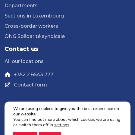
Departments
Sections in Luxembourg
Cross-border workers
ONG Solidarité syndicale
Contact us
All our locations
+352 2 6543 777
Contact form
We are using cookies to give you the best experience on
our website.
Privacy Policy
You can find out more about which cookies we are using
Legal Notice
or switch them off in
settings
.