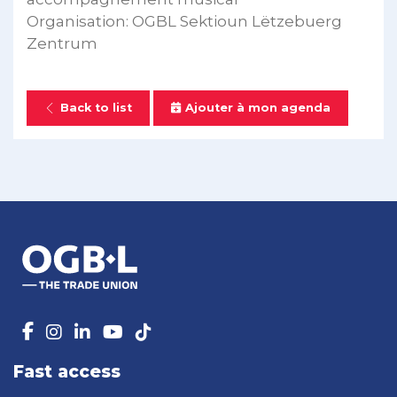
Organisation: OGBL Sektioun Lëtzebuerg
Zentrum
Back to list
Ajouter à mon agenda
Fast access