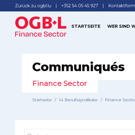
Zurück zu ogbl.lu
+352 54 05 45 927
Kontaktform
STARTSEITE
WER SIND W
Communiqués
Finance Sector
Startseite
/
14 Berufssyndikate
/
Finance Secto