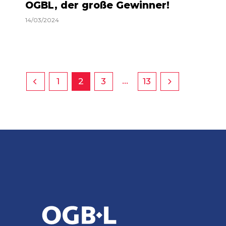
OGBL, der große Gewinner!
14/03/2024
…
1
2
3
13