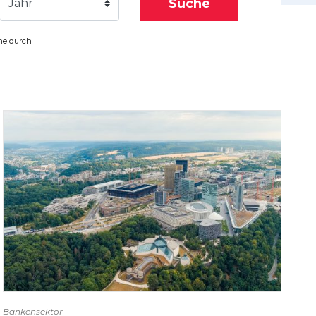
Suche
Jahr
che durch
Bankensektor