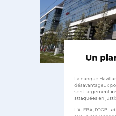
Un pla
La banque Havillan
désavantageux pour 
sont largement ins
attaquées en justi
L’ALEBA, l’OGBL et