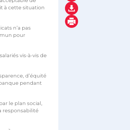
inacceptable de
 à cette situation
icats n’a pas
ommun pour
alariés vis-à-vis de
nsparence, d’équité
a banque pendant
ar le plan social,
a responsabilité