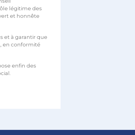
seil
rôle légitime des
vert et honnête
 et à garantir que
, en conformité
pose enfin des
cial.