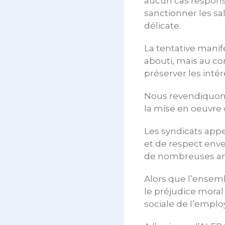
aucun cas responsa
sanctionner les sa
délicate.
La tentative manife
abouti, mais au co
préserver les intér
Nous revendiquons p
la mise en oeuvre d
Les syndicats appe
et de respect env
de nombreuses a
Alors que l’ensemb
le préjudice moral
sociale de l’emplo