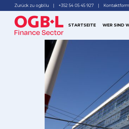
Zurück zu ogbl.lu
+352 54 05 45 927
Kontaktform
STARTSEITE
WER SIND W