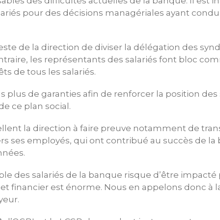
bles des difficultés actuelles de la banque. Il est 
lariés pour des décisions managériales ayant conduit
ste de la direction de diviser la délégation des synd
ntraire, les représentants des salariés font bloc c
êts de tous les salariés.
lus de garanties afin de renforcer la position des s
e ce plan social.
llent la direction à faire preuve notamment de tra
ers ses employés, qui ont contribué au succès de l
nnées.
le des salariés de la banque risque d’être impacté p
 et financier est énorme. Nous en appelons donc à l
yeur.