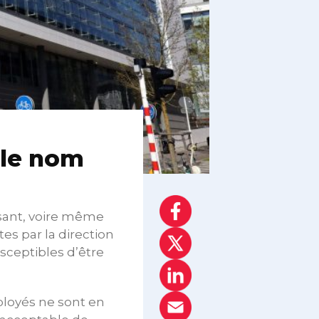
 le nom
isant, voire même
tes par la direction
sceptibles d’être
ployés ne sont en