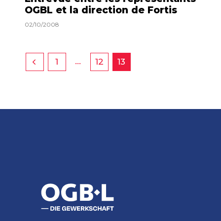
OGBL et la direction de Fortis
02/10/2008
…
1
12
13