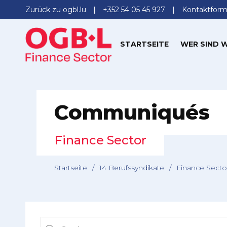
Zurück zu ogbl.lu
+352 54 05 45 927
Kontaktform
STARTSEITE
WER SIND W
Communiqués
Finance Sector
Startseite
/
14 Berufssyndikate
/
Finance Secto