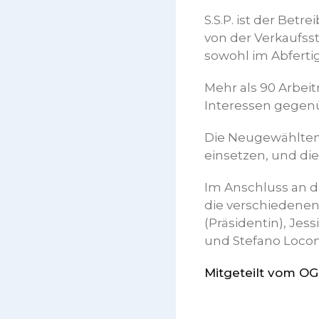
S.S.P. ist der Bet
von der Verkaufss
sowohl im Abferti
Mehr als 90 Arbe
Interessen gegenü
Die Neugewählten 
einsetzen, und di
Im Anschluss an 
die verschiedenen
(Präsidentin), Jess
und Stefano Locont
Mitgeteilt vom OG