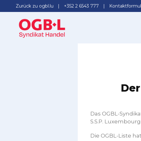
Zurück zu ogbl.lu
+352 2 6543 777
Kontaktformul
Der
Das OGBL-Syndikat 
S.S.P. Luxembour
Die OGBL-Liste hat