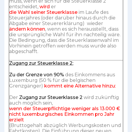
muss, wenn er sich für die Steuerklasse 2
entscheidet,
wird
er
die Wahl seiner Steuerklasse
im Laufe des
Steuerjahres (oder darüber hinaus durch die
Abgabe einer Steuererklärung) wieder
ändern können
, wenn es sich herausstellt, dass
die ursprüngliche Wahl für ihn nachteilig wäre.
Die Bedingung, dass die Steuerklassenwahl im
Vorhinein getroffen werden muss wurde also
abgeschafft.
Zugang zur Steuerklasse 2:
Zu der Grenze von 90%
des Einkommens aus
Luxemburg (50 % für die belgischen
Grenzgänger)
kommt eine Alternative hinzu:
Der
Zugang zur Steuerklasse 2
wird zukünftig
auch möglich sein,
wenn der Steuerpflichtige weniger als 13.000 €
nicht luxemburgisches Einkommen pro Jahr
erzielt
(Bruttogehalt abzüglich Werbungskosten und
Fahrtkosten). Die Einführung dieser neuen