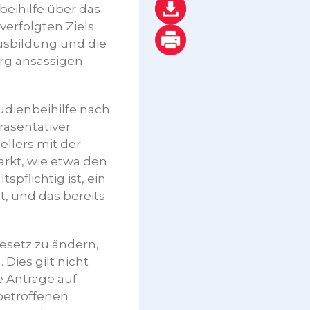
eihilfe über das
verfolgten Ziels
ausbildung und die
rg ansässigen
udienbeihilfe nach
räsentativer
llers mit der
rkt, wie etwa den
spflichtig ist, ein
, und das bereits
esetz zu ändern,
Dies gilt nicht
e Anträge auf
betroffenen