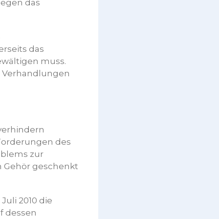
gegen das
m
rseits das
wältigen muss.
ue Verhandlungen
verhindern
 Forderungen des
oblems zur
in Gehör geschenkt
uli 2010 die
uf dessen