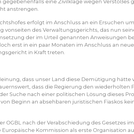
gegebenenfalls eine Zivilklage wegen Verstoßes 
ht anstrengen.
richtshofes erfolgt im Anschluss an ein Ersuchen u
 vonseiten des Verwaltungsgerichts, das nun seine
setzung der im Urteil genannten Anweisungen be
edoch erst in ein paar Monaten im Anschluss an ne
sgericht in Kraft treten.
Meinung, dass unser Land diese Demütigung hätte 
dauernswert, dass die Regierung den wiederholten
 der Suche nach einer politischen Lösung dieses Pr
von Beginn an absehbaren juristischen Fiaskos ke
der OGBL nach der Verabschiedung des Gesetzes im J
 Europäische Kommission als erste Organisation a