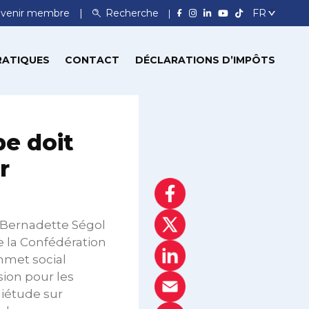
venir membre
Recherche
RATIQUES
CONTACT
DÉCLARATIONS D’IMPÔTS
pe doit
r
Bernadette Ségol
e la Confédération
mmet social
sion pour les
uiétude sur