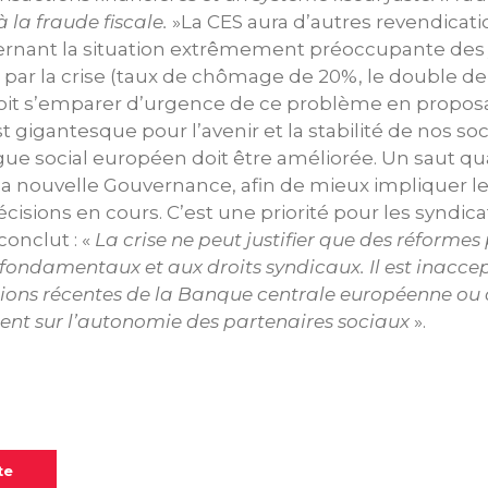
à la fraude fiscale.
»La CES aura d’autres revendicati
nant la situation extrêmement préoccupante des
ar la crise (taux de chômage de 20%, le double de 
 doit s’emparer d’urgence de ce problème en proposa
st gigantesque pour l’avenir et la stabilité de nos soc
gue social européen doit être améliorée. Un saut qual
 la nouvelle Gouvernance, afin de mieux impliquer l
écisions en cours. C’est une priorité pour les syndic
onclut : «
La crise ne peut justifier que des réformes
 fondamentaux et aux droits syndicaux. Il est inacce
tions récentes de la Banque centrale européenne ou 
ent sur l’autonomie des partenaires sociaux
».
te