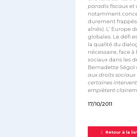
paradis fiscaux et 
notamment concer
durement frappés p
aînés). L’ Europe
globales. Le défi e
la qualité du dialo
nécessaire, face à
sociaux dans les d
Bernadette Ségol c
aux droits sociaux
certaines interven
empiètent clairem
17/10/2011
Retour à la lis