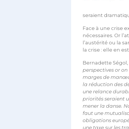
seraient dramatiqu
Face à une crise 
nécessaires. Or l’
l’austérité ou la s
la crise : elle en 
Bernadette Ségol, 
perspectives or on 
marges de manœuvr
la réduction des dé
une relance durabl
priorités seraient
mener la danse. Nou
faut une mutualisa
obligations europée
une taxe sur les tra