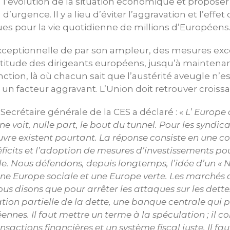
l’évolution de la situation économique et propose
d’urgence. Il y a lieu d’éviter l’aggravation et l’effe
es pour la vie quotidienne de millions d’Européens
exceptionnelle de par son ampleur, des mesures exc
attitude des dirigeants européens, jusqu’à maintenan
anction, là où chacun sait que l’austérité aveugle n’
est un facteur aggravant. L’Union doit retrouver croiss
Secrétaire générale de la CES a déclaré : «
L’ Europe 
ne voit, nulle part, le bout du tunnel. Pour les syndic
e existent pourtant. La réponse consiste en une c
ficits et l’adoption de mesures d’investissements po
e. Nous défendons, depuis longtemps, l’idée d’un « N
 une Europe sociale et une Europe verte. Les marchés 
s disons que pour arrêter les attaques sur les dette
tion partielle de la dette, une banque centrale qui p
nnes. Il faut mettre un terme à la spéculation ; il co
nsactions financières et un système fiscal juste. Il fa