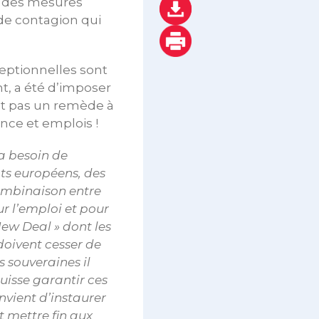
r des mesures
t de contagion qui
.
eptionnelles sont
t, a été d’imposer
est pas un remède à
ance et emplois !
a besoin de
ats européens, des
ombinaison entre
ur l’emploi et pour
ew Deal » dont les
doivent cesser de
s souveraines il
uisse garantir ces
nvient d’instaurer
ut mettre fin aux