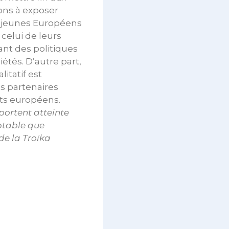
ons à exposer
 jeunes Européens
celui de leurs
nt des politiques
iétés. D’autre part,
itatif est
es partenaires
ats européens.
 portent atteinte
ptable que
de la Troïka