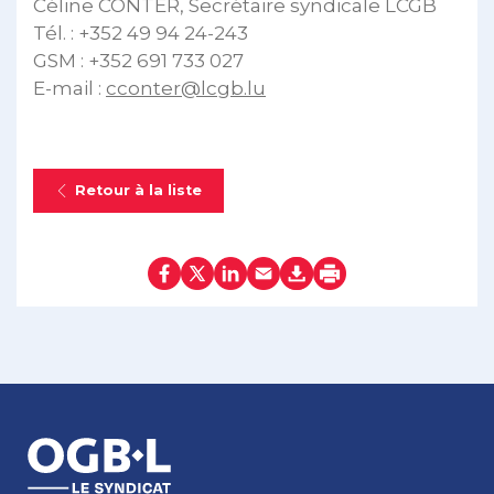
Céline CONTER, Secrétaire syndicale LCGB
Tél. : +352 49 94 24-243
GSM : +352 691 733 027
E-mail :
cconter@lcgb.lu
Retour à la liste