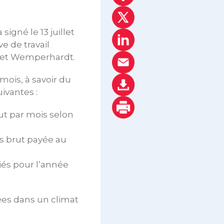
igné le 13 juillet
e de travail
n et Wemperhardt.
mois, à savoir du
ivantes :
rut par mois selon
s brut payée au
iés pour l’année
ées dans un climat