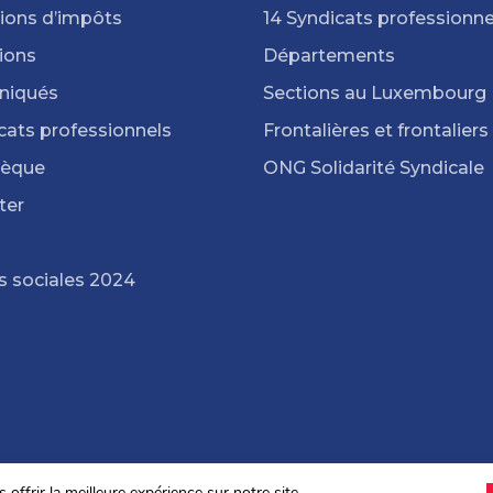
ions d’impôts
14 Syndicats professionne
ions
Départements
iqués
Sections au Luxembourg
cats professionnels
Frontalières et frontaliers
hèque
ONG Solidarité Syndicale
ter
s sociales 2024
offrir la meilleure expérience sur notre site.