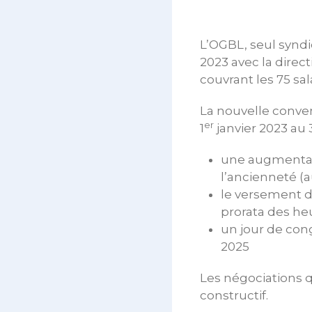
L’OGBL, seul syndi
2023 avec la direct
couvrant les 75 sa
La nouvelle conven
er
1
janvier 2023 au
une augmentatio
l’ancienneté (
le versement d
prorata des heu
un jour de con
2025
Les négociations q
constructif.