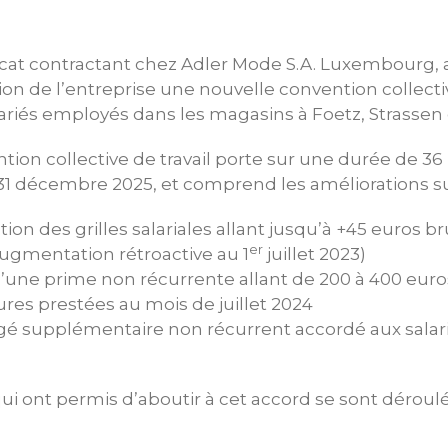
cat contractant chez Adler Mode S.A. Luxembourg, a s
ion de l’entreprise une nouvelle convention collectiv
lariés employés dans les magasins à Foetz, Strasse
tion collective de travail porte sur une durée de 36 
 31 décembre 2025, et comprend les améliorations su
n des grilles salariales allant jusqu’à +45 euros b
er
augmentation rétroactive au 1
juillet 2023)
’une prime non récurrente allant de 200 à 400 euro
res prestées au mois de juillet 2024
gé supplémentaire non récurrent accordé aux salar
ui ont permis d’aboutir à cet accord se sont déroul