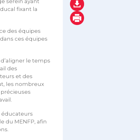
ge serein ayant
ucal fixant la
ace des équipes
 dans ces équipes
e d’aligner le temps
ail des
teurs et des
ut, les nombreux
 précieuses
vail.
t éducateurs
le du MENFP, afin
ons.