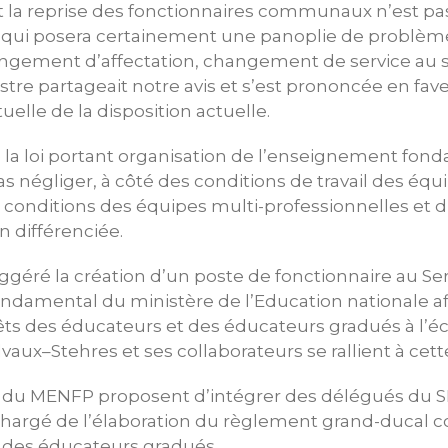
a reprise des fonctionnaires communaux n’est pas
e qui posera certainement une panoplie de problèmes
ngement d’affectation, changement de service au s
tre partageait notre avis et s’est prononcée en fav
elle de la disposition actuelle.
 la loi portant organisation de l’enseignement fonda
s négliger, à côté des conditions de travail des équ
 conditions des équipes multi-professionnelles et 
n différenciée.
géré la création d’un poste de fonctionnaire au Se
ndamental du ministère de l’Education nationale af
rêts des éducateurs et des éducateurs gradués à l’é
x–Stehres et ses collaborateurs se rallient à cette
s du MENFP proposent d’intégrer des délégués du
chargé de l’élaboration du règlement grand-ducal c
 des éducateurs gradués.