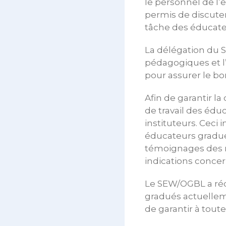
le personnel de l’
permis de discuter
tâche des éducate
La délégation du 
pédagogiques et l
pour assurer le bo
Afin de garantir la
de travail des édu
instituteurs. Ceci
éducateurs gradués
témoignages des m
indications concer
Le SEW/OGBL a réc
gradués actuelleme
de garantir à tou