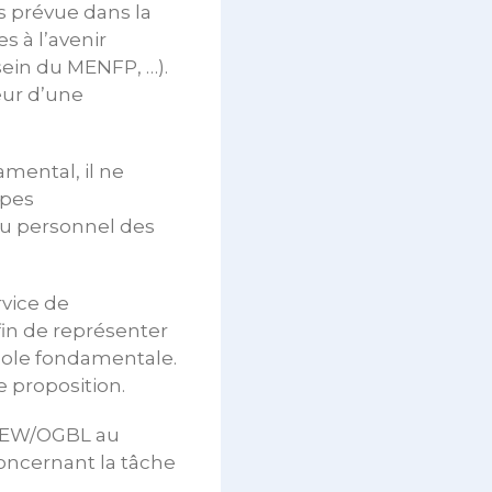
 prévue dans la
 à l’avenir
ein du MENFP, …).
eur d’une
mental, il ne
ipes
du personnel des
rvice de
in de représenter
cole fondamentale.
 proposition.
 SEW/OGBL au
oncernant la tâche