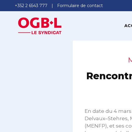
+352 2 6543 777
Formulaire de contact
AC
M
Rencontr
En date du 4 mar
Delvaux–Stehres, M
(MENFP), et ses col