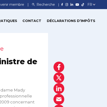
venir membre
Recherche
RATIQUES
CONTACT
DÉCLARATIONS D’IMPÔTS
re
nistre de
Madame Mady
 professionnelle
er 2009 concernant