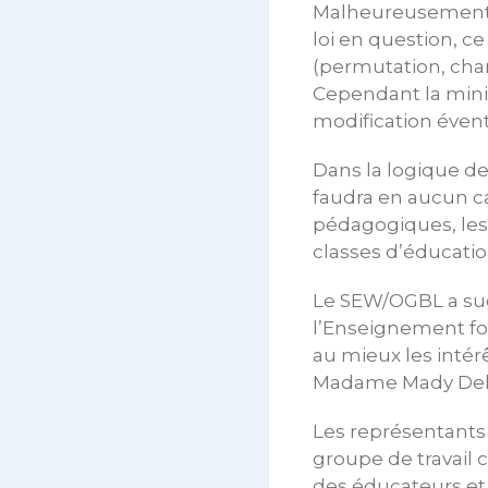
Malheureusement l
loi en question, c
(permutation, cha
Cependant la minis
modification éventu
Dans la logique de
faudra en aucun ca
pédagogiques, les
classes d’éducatio
Le SEW/OGBL a sug
l’Enseignement fo
au mieux les inté
Madame Mady Delvau
Les représentant
groupe de travail 
des éducateurs et