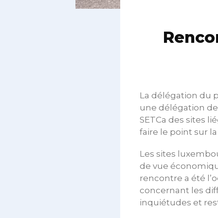
Rencon
La délégation du p
une délégation d
SETCa des sites li
faire le point sur l
Les sites luxembou
de vue économique.
rencontre a été l’
concernant les dif
inquiétudes et res