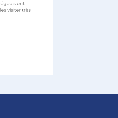
liégeois ont
es visiter très