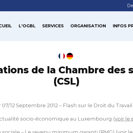
De
CUEIL
L'OGBL
SERVICES
ORGANISATION
INFOS P
ations de la Chambre des s
(CSL)
 07/12 Septembre 2012 – Flash sur le Droit du Travail 
’actualité socio-économique au Luxembourg
(voir le
té sociale – Le revenu minimum garanti (RMG) (
voir l