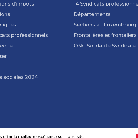
ions d’impôts
14 Syndicats professionne
ions
Départements
iqués
Sections au Luxembourg
cats professionnels
Frontalières et frontaliers
hèque
ONG Solidarité Syndicale
ter
s sociales 2024
offrir la meilleure expérience sur notre site.