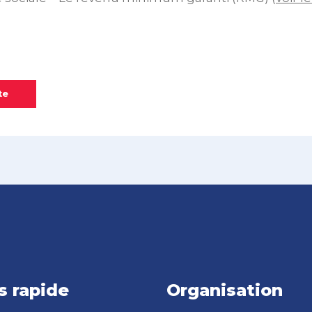
te
s rapide
Organisation