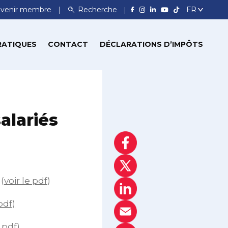
venir membre
Recherche
RATIQUES
CONTACT
DÉCLARATIONS D’IMPÔTS
alariés
(
voir le pdf
)
 pdf)
e pdf
)