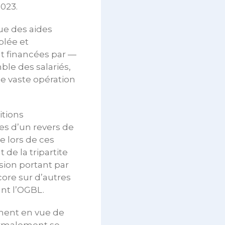
023.
ue des aides
blée et
ent financées par —
le des salariés,
ne vaste opération
itions
ées d’un revers de
e lors de ces
de la tripartite
ssion portant par
core sur d’autres
ant l’OGBL.
ment en vue de