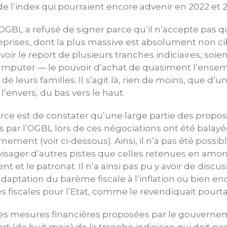
 l’index qui pourraient encore advenir en 2022 et 2
GBL a refusé de signer parce qu’il n’accepte pas q
prises, dont la plus massive est absolument non ci
avoir le report de plusieurs tranches indiciaires, soi
amputer — le pouvoir d’achat de quasiment l’ensemb
e leurs familles. Il s’agit là, rien de moins, que d’u
 l’envers, du bas vers le haut.
ce est de constater qu’une large partie des propos
es par l’OGBL lors de ces négociations ont été balay
ement (voir ci-dessous). Ainsi, il n’a pas été possibl
isager d’autres pistes que celles retenues en amont 
 et le patronat. Il n’a ainsi pas pu y avoir de discu
aptation du barème fiscale à l’inflation ou bien en
s fiscales pour l’Etat, comme le revendiquait pourt
s mesures financières proposées par le gouverne