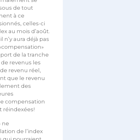
normalement se
sous de tout
ment à ce
ionnés, celles-ci
dex au mois d’août.
l n’y aura déjà pas
a «compensation»
port de la tranche
% de revenus les
 de revenu réel,
ant que le revenu
alement des
eures
 de compensation
t réindexées!
» ne
ation de l’index
 qui pourraient