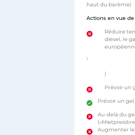
haut du barème)
Actions en vue de r
Réduire tem
diesel, le 
européenne
1
)
Prévoir un 
Prévoir un gel
Au-delà du gel
(«Mietpreisbr
Augmenter le n