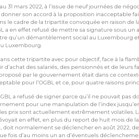
 au 31 mars 2022, à l’issue de neuf journées de négo
 donner son accord à la proposition inacceptable fai
le cadre de la tripartite convoquée en raison de l
BL a en effet refusé de mettre sa signature sous un
autre qu’un démantèlement social au Luxembourg et i
t au Luxembourg.
ns cette tripartite avec pour objectif, face à la flam
ir d’achat des salariés, des pensionnés et de leurs f
ord proposé par le gouvernement était dans ce context
table pour l’OGBL et ce, pour quatre raisons princ
GBL a refusé de signer parce qu’il ne pouvait pas 
rnement pour une manipulation de l’index jusqu’e
les prix sont actuellement extrêmement volatiles. L
yait en effet, en plus du report de huit mois de la 
ec, doit normalement se déclencher en août 2022, de
ue fois d’au moins un an d’éventuels déclencheme