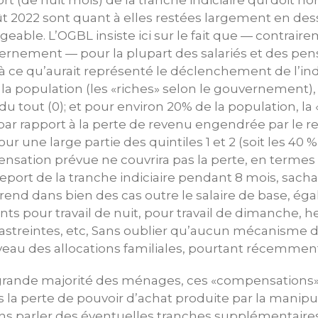
t (de huit mois) de la tranche indiciaire qui doit 
t 2022 sont quant à elles restées largement en des
able. L’OGBL insiste ici sur le fait que — contraire
ernement — pour la plupart des salariés et des pens
 à ce qu’aurait représenté le déclenchement de l’in
la population (les «riches» selon le gouvernement), i
 tout (0); et pour environ 20% de la population, l
ar rapport à la perte de revenu engendrée par le re
ur une large partie des quintiles 1 et 2 (soit les 40 
ensation prévue ne couvrira pas la perte, en termes
eport de la tranche indiciaire pendant 8 mois, sach
end dans bien des cas outre le salaire de base, ég
s pour travail de nuit, pour travail de dimanche, h
astreintes, etc, Sans oublier qu’aucun mécanisme
veau des allocations familiales, pourtant récemmen
ès grande majorité des ménages, ces «compensations
a perte de pouvoir d’achat produite par la manipul
ns parler des éventuelles tranches supplémentaires