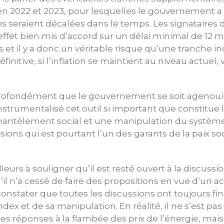
en 2022 et 2023, pour lesquelles le gouvernement a 
es seraient décalées dans le temps. Les signataires 
 effet bien mis d’accord sur un délai minimal de 12 
s et il y a donc un véritable risque qu’une tranche ind
initive, si l’inflation se maintient au niveau actuel
.
rofondément que le gouvernement se soit agenouil
 instrumentalisé cet outil si important que constitue l
antèlement social et une manipulation du système
sions qui est pourtant l’un des garants de la paix so
lleurs à souligner qu’il est resté ouvert à la discuss
il n’a cessé de faire des propositions en vue d’un ac
constater que toutes les discussions ont toujours fin
ndex et de sa manipulation. En réalité, il ne s’est pas
es réponses à la flambée des prix de l’énergie, mais 