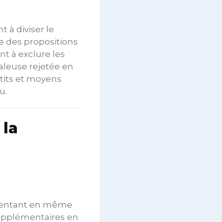
 à diviser le
ne des propositions
nt à exclure les
leuse rejetée en
etits et moyens
u.
 la
ugmentant en même
supplémentaires en