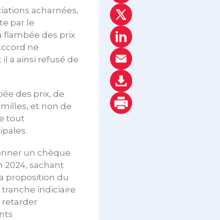
ciations acharnées,
te par le
a flambée des prix
 accord ne
l a ainsi refusé de
bée des prix, de
amilles, et non de
e tout
ipales.
donner un chèque
n 2024, sachant
a proposition du
tranche indiciaire
 retarder
nts