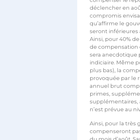
compenser le repor
déclencher en aoû
compromis envisage
qu’affirme le gouv
seront inférieures
Ainsi, pour 40% de 
de compensation du
sera anecdotique p
indiciaire. Même po
plus bas), la comp
provoquée par le r
annuel brut compr
primes, supplément
supplémentaires, 
n’est prévue au ni
Ainsi, pour la tr
compenseront pas l
du mois d’août. Sa