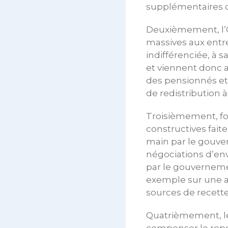
supplémentaires de
Deuxièmement, l’O
massives aux entre
indifférenciée, à s
et viennent donc 
des pensionnés et d
de redistribution à
Troisièmement, for
constructives fait
main par le gouvern
négociations d’env
par le gouvernement
exemple sur une ad
sources de recette
Quatrièmement, le