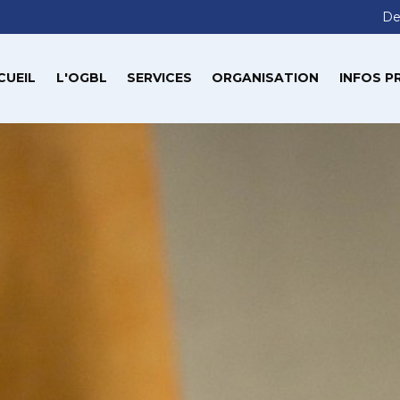
De
CUEIL
L'OGBL
SERVICES
ORGANISATION
INFOS P