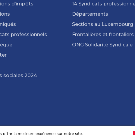
ions d’impôts
14 Syndicats professionne
ions
Départements
iqués
Sections au Luxembourg
cats professionnels
Frontalières et frontaliers
hèque
ONG Solidarité Syndicale
ter
s sociales 2024
offrir la meilleure expérience sur notre site.