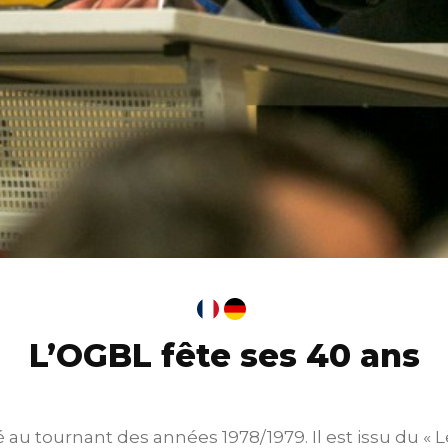
L’OGBL fête ses 40 ans
 au tournant des années 1978/1979. Il est issu du «