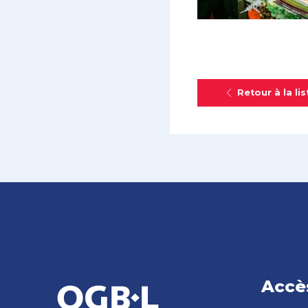
Retour à la lis
Accè