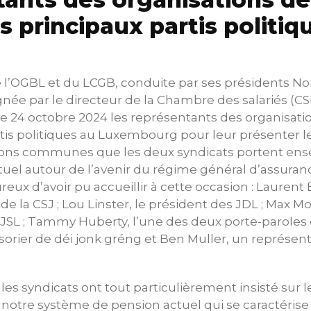
s principaux partis politiq
l’OGBL et du LCGB, conduite par ses présidents Nor
ée par le directeur de la Chambre des salariés (CSL
e 24 octobre 2024 les représentants des organisati
tis politiques au Luxembourg pour leur présenter le
itions communes que les deux syndicats portent en
uel autour de l’avenir du régime général d’assuran
eux d’avoir pu accueillir à cette occasion : Laurent 
de la CSJ ; Lou Linster, le président des JDL ; Max Mo
JSL ; Tammy Huberty, l’une des deux porte-paroles d
résorier de déi jonk gréng et Ben Muller, un représen
les syndicats ont tout particulièrement insisté sur l
notre système de pension actuel qui se caractérise