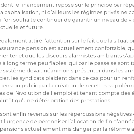
e dont le financement repose sur le principe par répar
a capitalisation, ni d’ailleurs les régimes privés ne 
si l’on souhaite continuer de garantir un niveau de vi
ctuelle et future.
galement attiré l’attention sur le fait que la situati
assurance pension est actuellement confortable, qu
enter et que les discours alarmistes ambiants s’app
s à long terme peu fiables, qui par le passé se sont 
 le système devait néanmoins présenter dans les ann
cier, les syndicats plaident dans ce cas pour un re
pension public par la création de recettes suppléme
 de l’évolution de l’emploi et tenant compte des 
lutôt qu’une détérioration des prestations.
sont enfin revenus sur les répercussions négatives
t l’urgence de pérenniser l’allocation de fin d’année
pensions actuellement mis danger par la réforme ai