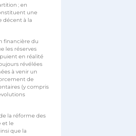
tition ; en
constituent une
e décent à la
on financière du
e les réserves
uient en réalité
toujours révélées
ées à venir un
nforcement de
ntaires (y compris
évolutions
 de la réforme des
 et le
nsi que la