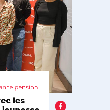
rance pension
ec les
 jeunesse