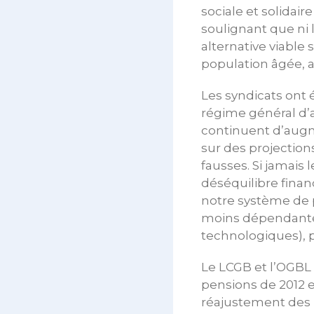
sociale et solidair
soulignant que ni l
alternative viable 
population âgée, a
Les syndicats ont é
régime général d’
continuent d’augm
sur des projection
fausses. Si jamais
déséquilibre finan
notre système de 
moins dépendantes
technologiques), p
Le LCGB et l’OGBL 
pensions de 2012 e
réajustement des 