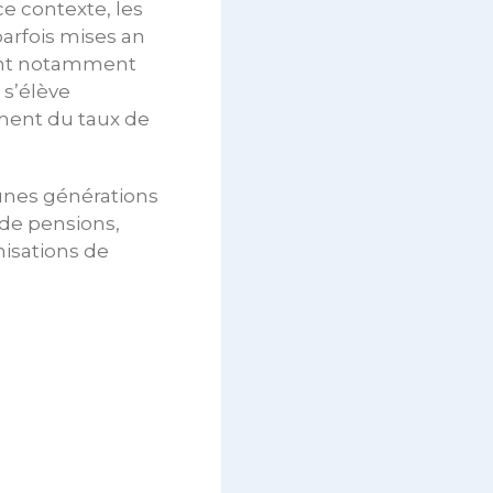
e contexte, les
parfois mises an
lant notamment
s’élève
ement du taux de
eunes générations
 de pensions,
nisations de