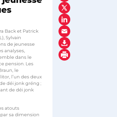
ues
a Back et Patrick
), Sylvain
ons de jeunesse
s analyses,
semble dans le
ce pension. Les
Braun, le
litor, l’un des deux
e déi jonk gréng ;
tant de déi jonk
es atouts
 par sa dimension