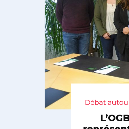
Débat autour
L’OGB
représen