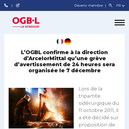
Devenir membre
L’OGBL confirme à la direction
d’ArcelorMittal qu’une grève
d’avertissement de 24 heures sera
organisée le 7 décembre
Lors de la
tripartite
sidérurgique du
11 octobre 2011, il
a été décidé sur
proposition de