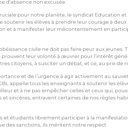
me d’absence non excusée.
ruciale pour notre planète, le syndicat Education e
 soutenir les élèves à prendre leur courage à deux
tion et à manifester leur mécontentement en parti
béissance civile ne doit pas faire peur aux jeunes. T
ls prouvent leur volonté à œuvrer pour l’intérêt généra
res citoyens, à susciter un débat, et ce, au prix de 
ortance et de l’urgence à agir activement au sauve
BL appelle tous les enseignants à soutenir les élèv
lleur et à ne pas empêcher celles et ceux qui, pous
 et sincères, entravent certaines de nos règles ha
s et étudiants librement participer à la manifestati
ue des sanctions, ils méritent notre respect.