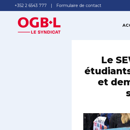
+352 2 6543 777
Formulaire de contact
AC
Le SE
étudiants
et de