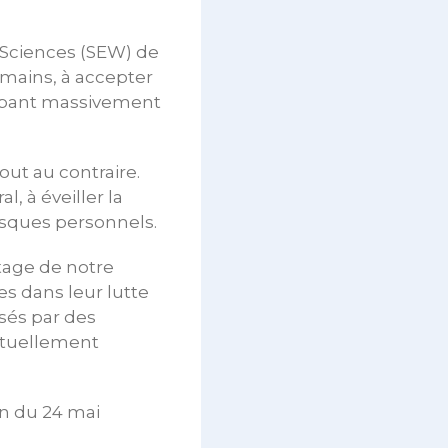
t Sciences (SEW) de
 mains, à accepter
cipant massivement
out au contraire.
l, à éveiller la
risques personnels.
tage de notre
es dans leur lutte
sés par des
bituellement
on du 24 mai