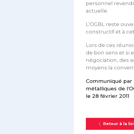
personnel revendiq
actuelle.
L’OGBL reste ouver
constructif et à c
Lors de ces réunion
de bon sens et si e
négociation, des a
moyens la conventi
Communiqué par le
métalliques de l‘
le 28 février 2011
Retour à la lis