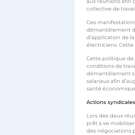
aux réunions afin 
collective de travail
Ces manifestations
démantèlement de 
d’application de la
électriciens. Cett
Cette politique de
conditions de trava
démantèlement soci
salariaux afin d’
santé économique d
Actions syndicale
Lors des deux réuni
prêt à se mobilise
des négociations p