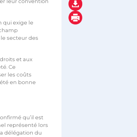
er leur convention
 qui exige le
e champ
 le secteur des
droits et aux
été. Ce
er les coûts
iété en bonne
onfirmé qu’il est
nel représenté lors
la délégation du