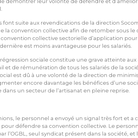
de démontrer leur volonté de défendre et d’amélior
.
 font suite aux revendications de la direction Socom
la convention collective afin de retomber sous l
 convention collective sectorielle d’application pour
e dernière est moins avantageuse pour les salariés.
 régression sociale constitue une grave atteinte aux 
il et de rémunération de tous les salariés de la soci
al est dû à une volonté de la direction de minimis
augmenter encore davantage les bénéfices d’une soc
ans un secteur de l’artisanat en pleine reprise.
s
ons, le personnel a envoyé un signal très fort et a c
r pour défendre sa convention collective. Le person
ar l’OGBL, seul syndicat présent dans la société, et 