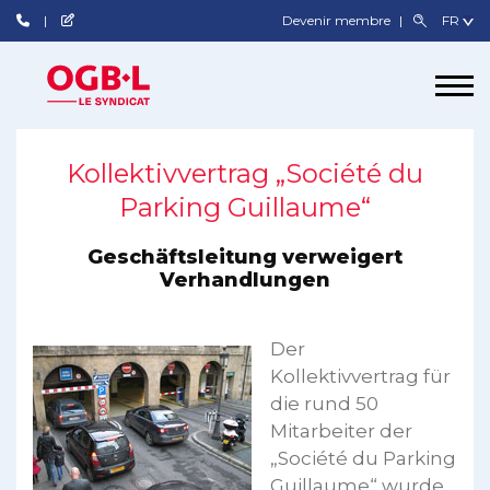
Devenir membre
Kollektivvertrag „Société du
Parking Guillaume“
Geschäftsleitung verweigert
Verhandlungen
Der
Kollektivvertrag für
die rund 50
Mitarbeiter der
„Société du Parking
Guillaume“ wurde