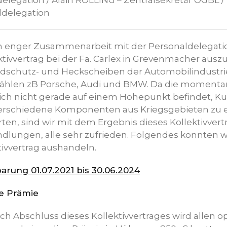
elegation / Alain ROLLING – Zentralsekretär OGBL /
ldelegation
in enger Zusammenarbeit mit der Personaldelegat
tivvertrag bei der Fa. Carlex in Grevenmacher auszu
ndschutz- und Heckscheiben der Automobilindustrie
ählen zB Porsche, Audi und BMW. Da die momenta
ch nicht gerade auf einem Höhepunkt befindet, Kurz
verschiedene Komponenten aus Kriegsgebieten zu
ten, sind wir mit dem Ergebnis dieses Kollektivver
dlungen, alle sehr zufrieden. Folgendes konnten wi
ivvertrag aushandeln.
arung 01.07.2021 bis 30.06.2024
e Prämie
h Abschluss dieses Kollektivvertrages wird allen op