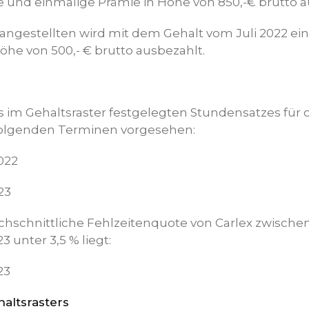
und einmalige Prämie in Höhe von 850,-€ brutto a
angestellten wird mit dem Gehalt vom Juli 2022 ei
öhe von 500,- € brutto ausbezahlt.
 im Gehaltsraster festgelegten Stundensatzes für 
u folgenden Terminen vorgesehen:
022
23
hschnittliche Fehlzeitenquote von Carlex zwischen
 unter 3,5 % liegt:
23
altsrasters