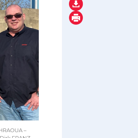
UHRAOUA –