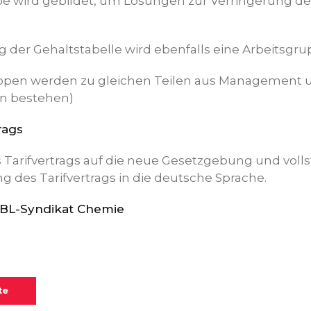
pe wird gebildet, um Lösungen zur Verringerung de
 der Gehaltstabelle wird ebenfalls eine Arbeitsgru
uppen werden zu gleichen Teilen aus Management 
on bestehen)
rags
s Tarifvertrags auf die neue Gesetzgebung und voll
 des Tarifvertrags in die deutsche Sprache.
GBL-Syndikat Chemie
te