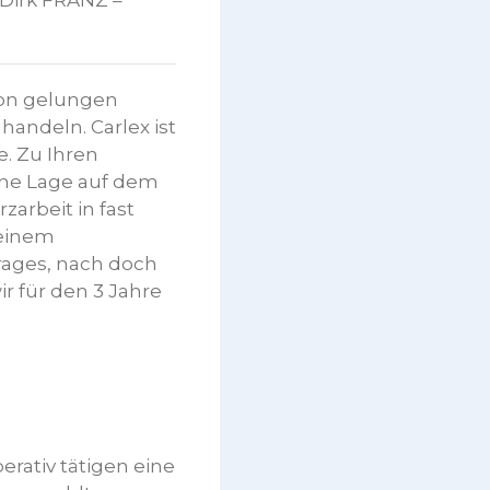
 Dirk FRANZ –
ion gelungen
handeln. Carlex ist
. Zu Ihren
ne Lage auf dem
arbeit in fast
 einem
trages, nach doch
r für den 3 Jahre
erativ tätigen eine