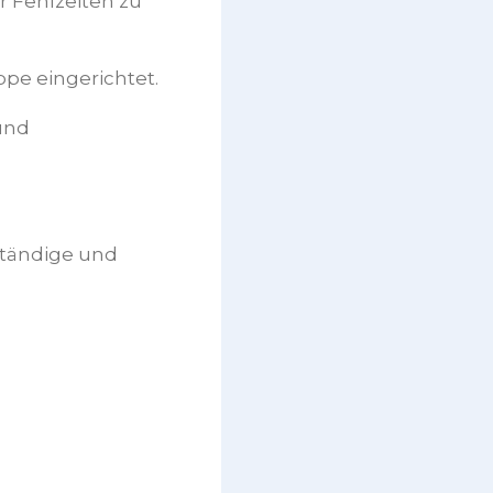
r Fehlzeiten zu
ppe eingerichtet.
und
ständige und