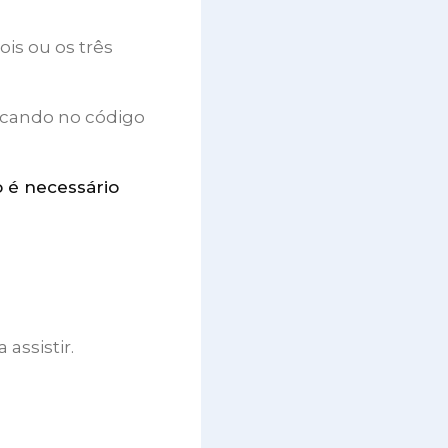
is ou os três
licando no código
 é necessário
assistir.