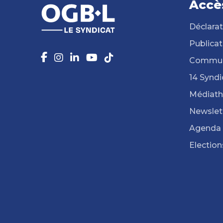
Accè
Déclarat
Publicat
Commun
14 Syndi
Médiat
Newslet
Agenda
Election