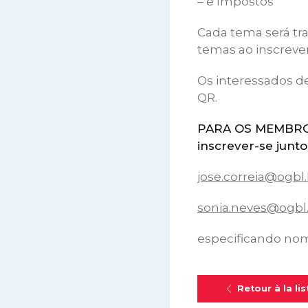
– e Impostos
Cada tema será tra
temas ao inscrever
Os interessados d
QR.
PARA OS MEMBROS D
inscrever-se junto
jose.correia@ogbl.
sonia.neves@ogbl.
especificando nom
Retour à la lis