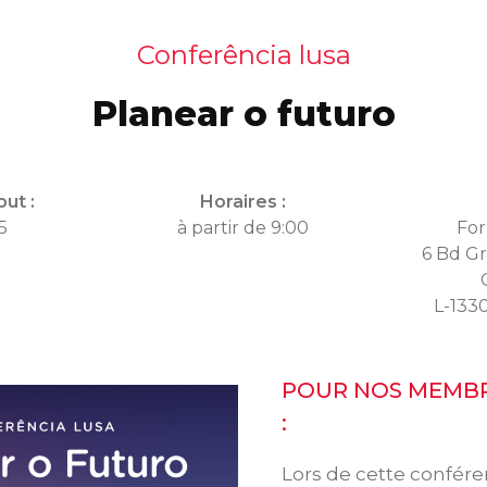
Conferência lusa
Planear o futuro
ut :
Horaires :
5
à partir de 9:00
For
6 Bd G
L-133
POUR NOS MEMBR
:
Lors de cette confére