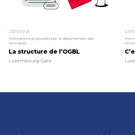
23/10/2026
03/1
Formations proposées par le département des
Forma
immigrés
immi
La structure de l’OGBL
C’e
Luxembourg-Gare
Lux