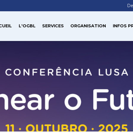
De
CUEIL
L'OGBL
SERVICES
ORGANISATION
INFOS P