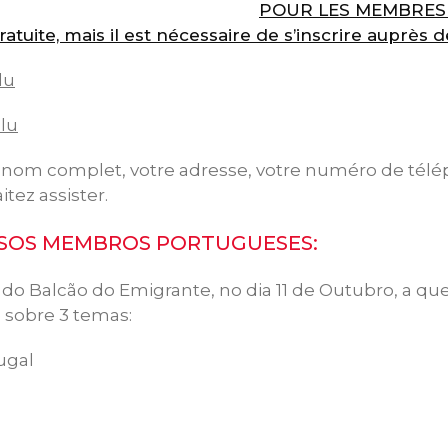
POUR LES MEMBRES D
ratuite, mais il est nécessaire de s’inscrire auprès d
lu
lu
e nom complet, votre adresse, votre numéro de tél
tez assister.
SOS MEMBROS PORTUGUESES:
do Balcão do Emigrante, no dia 11 de Outubro, a qu
se sobre 3 temas:
ugal