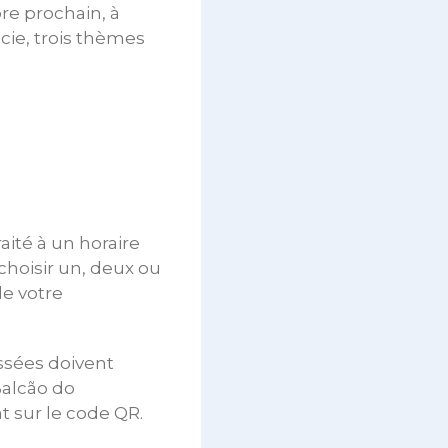
bre prochain, à
cie, trois thèmes
ité à un horaire
choisir un, deux ou
de votre
ssées doivent
Balcão do
t sur le code QR.