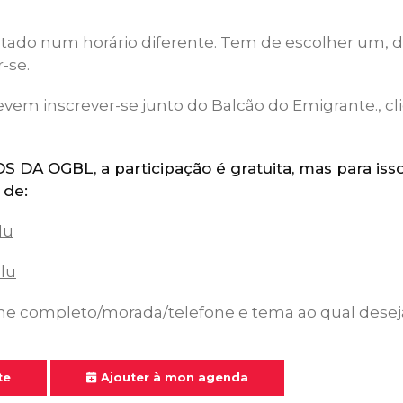
tado num horário diferente. Tem de escolher um, do
-se.
evem inscrever-se junto do Balcão do Emigrante., c
A OGBL, a participação é gratuita, mas para isso
 de:
lu
lu
e completo/morada/telefone e tema ao qual deseja 
te
Ajouter à mon agenda