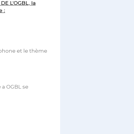
E L’OGBL, la
e :
éphone et le thème
e a OGBL se