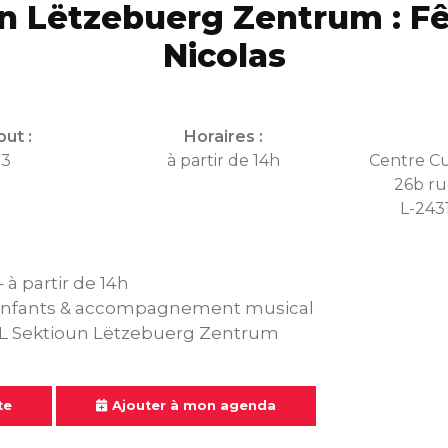
n Lëtzebuerg Zentrum : Fê
Nicolas
ut :
Horaires :
23
à partir de 14h
Centre C
26b ru
L-243
à partir de 14h
enfants & accompagnement musical
BL Sektioun Lëtzebuerg Zentrum
te
Ajouter à mon agenda