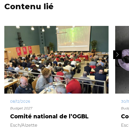
Contenu lié
08/12/2026
30/1
Budget 2027
Budg
Comité national de l’OGBL
Co
Esch/Alzette
Esc