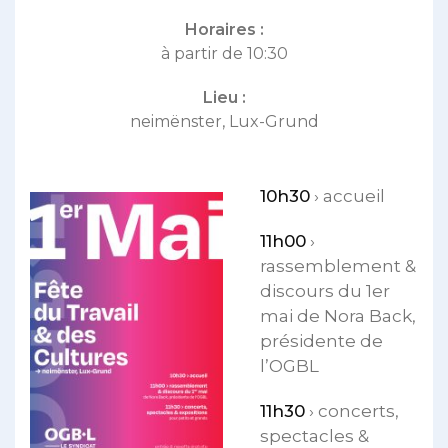
Horaires :
à partir de 10:30
Lieu :
neimënster, Lux-Grund
10h30
› accueil
11h00
›
rassemblement &
discours du 1er
mai de Nora Back,
présidente de
l’OGBL
11h30
› concerts,
spectacles &