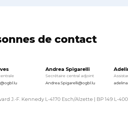
sonnes de contact
eves
Andrea Spigarelli
Adeli
centrale
Secrétaire central adjoint
Assista
s@ogbl.lu
Andrea.Spigarelli@ogbl.lu
adelin
ard J.-F. Kennedy L-4170 Esch/Alzette | BP 149 L-40