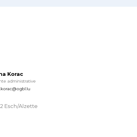
na Korac
nte administrative
a.korac@ogbl.lu
02 Esch/Alzette