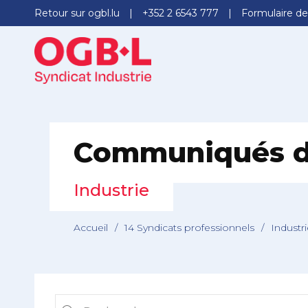
Retour sur ogbl.lu
+352 2 6543 777
Formulaire de
Communiqués d
Industrie
Accueil
/
14 Syndicats professionnels
/
Industr