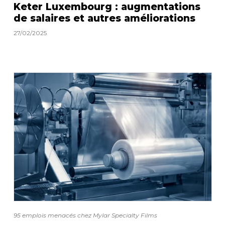
Keter Luxembourg : augmentations
de salaires et autres améliorations
27/02/2025
95 emplois menacés chez Mylar Specialty Films