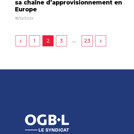
sa chaîne d’approvisionnement en
Europe
18/12/2024
…
1
2
3
23