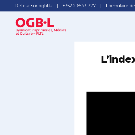
Retour sur ogbl.lu
+352 2 6543 777
Formulaire de
L’inde