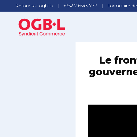
Retour sur ogbl.lu
+352 2 6543 777
Formulaire de
Le fron
gouverne