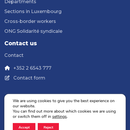
Departments
Sections in Luxembourg
Cross-border workers
ONG Solidarité syndicale
Contact us
Contact
+352 2 6543 777
Contact form
We are using cookies to give you the best experience on
our website.
Privacy Policy
You can find out more about which cookies we are using
Legal Notice
or switch them off in
settings
.
Accept
Reject