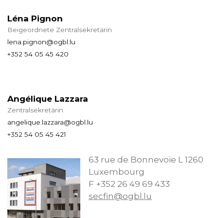
Léna Pignon
Beigeordnete Zentralsekretärin
lena.pignon@ogbl.lu
+352 54 05 45 420
Angélique Lazzara
Zentralsekretärin
angelique.lazzara@ogbl.lu
+352 54 05 45 421
63 rue de Bonnevoie L 1260
Luxembourg
F +352 26 49 69 433
secfin@ogbl.lu