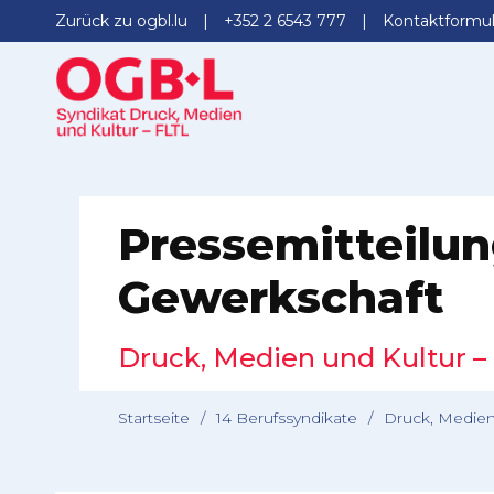
Zurück zu ogbl.lu
+352 2 6543 777
Kontaktformul
Pressemitteilu
Gewerkschaft
Druck, Medien und Kultur –
Startseite
/
14 Berufssyndikate
/
Druck, Medien